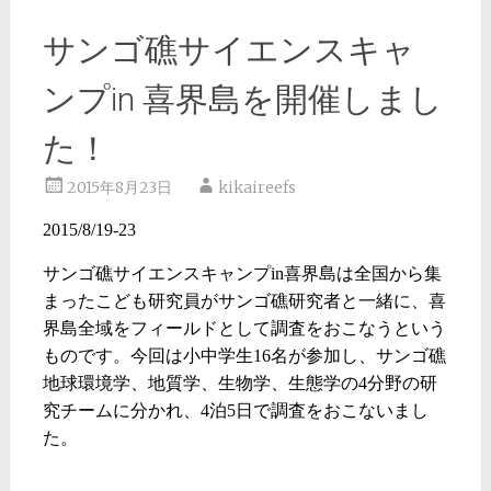
サンゴ礁サイエンスキャ
ンプin 喜界島を開催しまし
た！
2015年8月23日
kikaireefs
2015/8/19-23
サンゴ礁サイエンスキャンプ
in
喜界島は全国から集
まったこども研究員がサンゴ礁研究者と一緒に、喜
界島全域をフィールドとして調査をおこなうという
ものです。今回は小中学生
16
名が参加し、サンゴ礁
地球環境学、地質学、生物学、生態学の
4
分野の研
究チームに分かれ、
4
泊
5
日で調査をおこないまし
た。