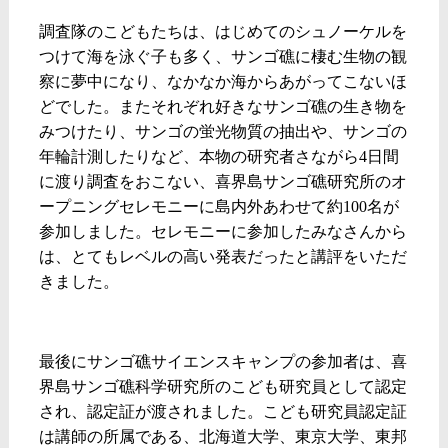
調査隊のこどもたちは、はじめてのシュノーケルを
つけて海を泳ぐ子も多く、サンゴ礁に棲む生物の観
察に夢中になり、なかなか海からあがってこないほ
どでした。またそれぞれ好きなサンゴ礁の生き物を
みつけたり、サンゴの蛍光物質の抽出や、サンゴの
年輪計測したりなど、本物の研究者さながら
4
日間
に渡り調査をおこない、喜界島サンゴ礁研究所のオ
ープニングセレモニーに島内外あわせて約
100
名が
参加しました。セレモニーに参加したみなさんから
は、とてもレベルの高い発表だったと講評をいただ
きました。
最後にサンゴ礁サイエンスキャンプの参加者は、喜
界島サンゴ礁科学研究所のこども研究員として認定
され、認定証が渡されました。こども研究員認定証
は講師の所属である、北海道大学、東京大学、東邦