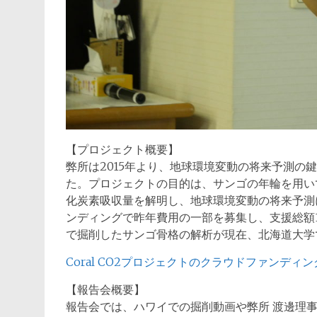
【プロジェクト概要】
弊所は2015年より、地球環境変動の将来予測の鍵と
た。プロジェクトの⽬的は、サンゴの年輪を⽤い
化炭素吸収量を解明し、地球環境変動の将来予測
ンディングで昨年費⽤の⼀部を募集し、⽀援総額1,
で掘削したサンゴ⾻格の解析が現在、北海道⼤学
Coral CO2プロジェクトのクラウドファンディン
【報告会概要】
報告会では、ハワイでの掘削動画や弊所 渡邊理