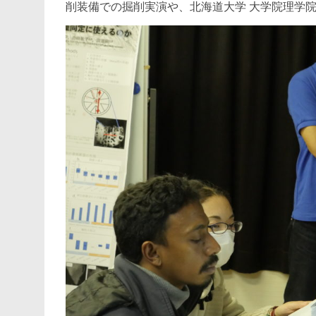
削装備での掘削実演や、北海道⼤学 ⼤学院理学